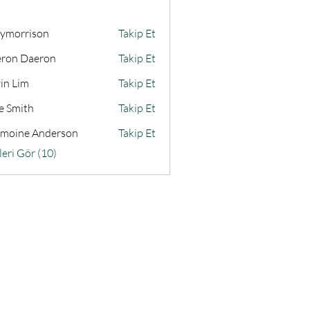
zymorrison
Takip Et
rison
ron Daeron
Takip Et
in Lim
Takip Et
e Smith
Takip Et
th
moine Anderson
Takip Et
eri Gör (10)