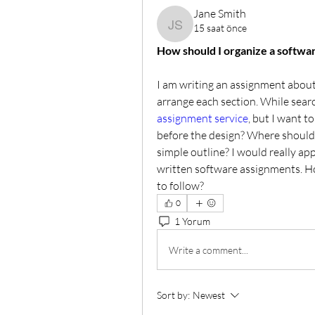
Jane Smith
15 saat önce
Jane Smith
How should I organize a softwa
I am writing an assignment about 
arrange each section. While search
assignment service
, but I want t
before the design? Where should t
simple outline? I would really a
written software assignments. Ho
to follow?
0
1 Yorum
Write a comment...
Sort by:
Newest