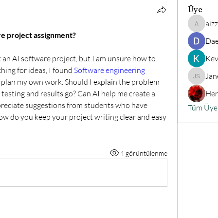
Üye
aiz
aizzymor
re project assignment?
Dae
an AI software project, but I am unsure how to 
Kev
ing for ideas, I found 
Software engineering 
Jan
o plan my own work. Should I explain the problem 
Jane Smi
esting and results go? Can AI help me create a 
Her
ppreciate suggestions from students who have 
Tüm Üyel
w do you keep your project writing clear and easy 
4 görüntülenme