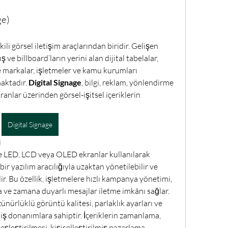
ge)
ili görsel iletişim araçlarından biridir. Gelişen 
ş ve billboard’ların yerini alan dijital tabelalar, 
 markalar, işletmeler ve kamu kurumları 
aktadır. 
Digital Signage
, bilgi, reklam, yönlendirme 
ranlar üzerinden görsel-işitsel içeriklerin 
Digital Signage
i
kle LED, LCD veya OLED ekranlar kullanılarak 
ir yazılım aracılığıyla uzaktan yönetilebilir ve 
ilir. Bu özellik, işletmelere hızlı kampanya yönetimi, 
a ve zamana duyarlı mesajlar iletme imkânı sağlar.
zünürlüklü görüntü kalitesi, parlaklık ayarları ve 
miş donanımlara sahiptir. İçeriklerin zamanlama, 
şleştirilmesi, kişiselleştirilmiş pazarlama 