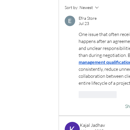
Sort by:
Newest
Efra Store
Jul 23
One issue that often receiv
happens after an agreemen
and unclear responsibiliti
than during negotiation. 
management qualificatio
consistently, reduce unne
collaboration between cli
entire lifecycle of a proje
Like
Reply
S
Kajal Jadhav