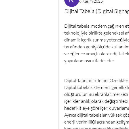
6 Kasım 2025
Dijital Tabela (Digital Signa
Dijital tabela, modern çağın en etk
teknolojiyle birlikte geleneksel afi
dinamik içerik sunma yeteneğiyle
tarafından geniş ölçüde kullanılm
ve eğlence amaçlı olarak dijital ek
yayınlanmasını ifade eder.
Dijital Tabelanın Temel Özellikler
Dijital tabela sistemleri, genelli
oluşturulur. Bu ekranlar, merkezi b
içerikler anlık olarak değiştirileb
hedef kitleye göre içerik uyarlam
Ayrıca dijital tabelalar, yüksek çö
enerji verimliliği açısından geliş
konum veya demografik verilerle e