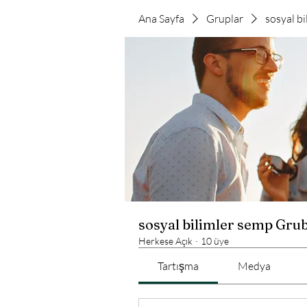
Ana Sayfa
Gruplar
sosyal b
sosyal bilimler semp Gru
Herkese Açık
·
10 üye
Tartışma
Medya