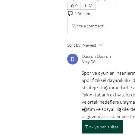
0
1 Yorum
Write a comment...
Sort by:
Newest
Daeron Daeron
May 06
Spor ve oyunlar, insanların
Spor fiziksel dayanıklılık, 
stratejik düşünme, hızlı k
Takım tabanlı aktivitelerd
ve ortak hedeflere ulaşmay
eğitim ve sosyal ilişkilerd
özgüveni artırabilir ve stre
Türkiye bahis sitesi