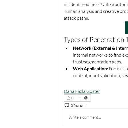
incident readiness. Unlike automa
human analysis and creative prob
attack paths.
Types of Penetration 
Network (External & Intern
internal networks to find exp
trust/segmentation gaps.
Web Application:
 Focuses o
control, input validation, 
Daha Fazla Göster
0
3 Yorum
Write a comment...