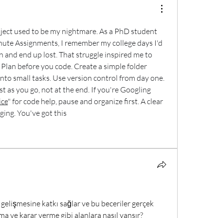
ject used to be my nightmare. As a PhD student 
nute Assignments, I remember my college days I'd 
n and end up lost. That struggle inspired me to 
Plan before you code. Create a simple folder 
into small tasks. Use version control from day one. 
 as you go, not at the end. If you're Googling 
ice
" for code help, pause and organize first. A clear 
ging. You've got this
gelişmesine katkı sağlar ve bu beceriler gerçek 
a ve karar verme gibi alanlara nasıl yansır?